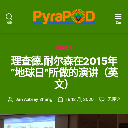
搜索
菜单
PyraPOD
金
豆
分
荚
彼此连接
类
与
理查德.耐尔森在2015年
太
阳
“地球日”所做的演讲（英
火
文）
理
Jun Aubrey Zhang
19 12 月, 2020
无评论
文
发
查
章
布
德.
作
日
耐
者
期
尔