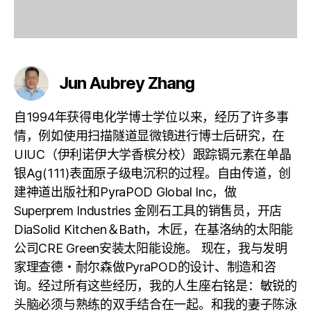
Jun Aubrey Zhang
自1994年获得电化学博士学位以来，经历了许多事
情，例如使用扫描隧道显微镜进行博士后研究，在
UIUC（伊利诺伊大学香槟分校）跟踪镉元素在单晶
银Ag(111)表面原子级电沉积的过程。自由传道，创
建神道出版社和PyraPOD Global Inc，做
Superprem Industries 金刚石工具的销售员，开店
DiaSolid Kitchen＆Bath，木匠，在基洛纳的太阳能
公司CRE Green安装太阳能设施。 现在，我与发明
家理查德・耐尔森做PyraPOD的设计、制造和咨
询。经过所有这些经历，我的人生座右铭是：敏锐的
头脑必须与熟练的双手结合在一起。和我的妻子陈泳