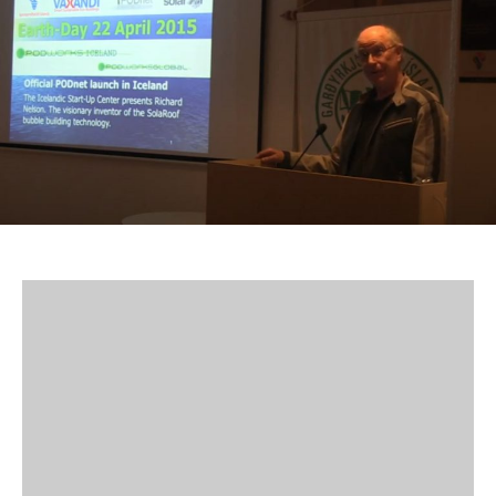
森
在
2015
年
“地
球
日”
所
做
的
演
讲
（英
文）