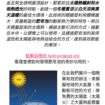
金豆莢全透明屋頂設計，緊緊抓住
太陽熱輻射和水
吸熱透光
的特點，創造一個
冬暖夏涼
並
白天涼爽黑
天溫暖
的最佳大環境。此技術的關鍵是利用體積龐
大、質量輕盈的
肥皂泡
的動態熱力學的特性，將白
天積蓄起來的太陽熱，通過主動引流的方式，儲蓄
在水中，以便晚上可以使用，且通過肥皂泡的高保
溫性和太陽能與地熱自結合的方式，達到高效節能
的果效。
點擊這裡到 fanti.pyrapod.org
看理查德如何發現肥皂泡的奇妙功用的。
在此我們展示一個簡
單有效的辦法，來模
擬地球的大氣層，用
動態可控的方式，將
免費的太陽能（太陽
火）之大量熱能積蓄