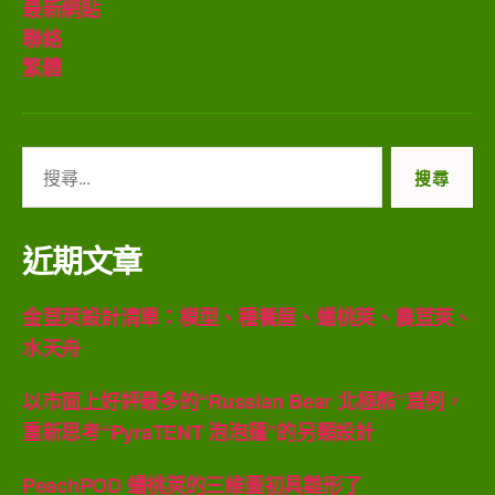
最新網貼
聯絡
繁體
搜
尋
關
鍵
近期文章
字:
金荳莢設計清單：模型、種養屋、蟠桃莢、農荳莢、
水天舟
以市面上好評最多的“Russian Bear 北極熊”爲例，
重新思考“PyraTENT 泡泡篷”的另類設計
PeachPOD 蟠桃莢的三維圖初具雛形了