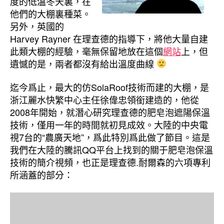
度的低溫冬天裏，在
他們的大棚裏種菜。
另外，英國的
Harvey Rayner 在理查德的指導下，將他大量自建
此類大棚的經驗，毫無保留地放在這個
網站
上，但
遺憾的是，兩者都沒有給出溫度曲線
迄今爲止，最大的仿SolaRoof技術而建的大棚，是
浙江麗水快繁中心主任徐偉忠領銜建造的，他從
2008年開始，就潛心研究理查德的肥皂泡遮陽保溫
技術，僅用一年的時間就初見成效。大陸的中央電
視7台的“農廣天地”，爲此特別爲此做了節目。這是
我們在大陸的騰訊QQ平台上找到的關于肥皂泡保溫
技術的簡介視頻，也正是理查德.耐爾森的六項專利
所涵蓋的部分：