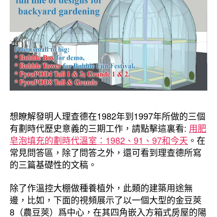
想瞭解發明人理查德在1982年到1997年所做的三個
有劃時代歷史意義的三期工作，請點擊這裏看:
用肥
皂泡填充的劃時代溫室：1982、91、97和今天
。在
常見問答區，除了問答之外，還可看到理查德所寫
的三篇基礎性的文稿。
除了作溫控大棚做種養植外，此類的建築用途無
邊，比如，下面的視頻展示了以一個大型的金豆莢
8（農豆莢）爲中心，在其四角嵌入方箱式房屋的陽