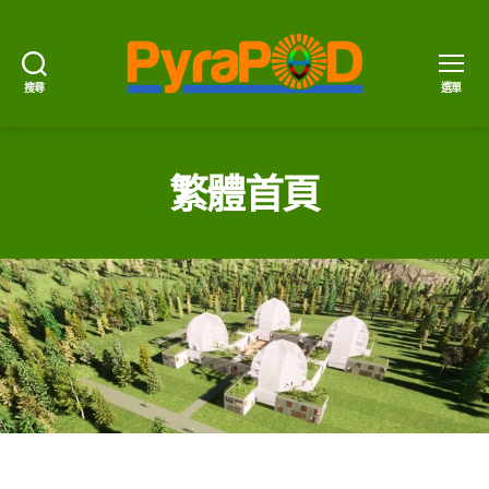
搜尋
選單
PyraPOD
金
豆
繁體首頁
莢
與
太
陽
火