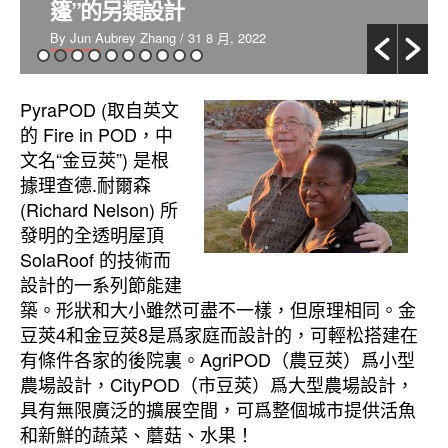
篷”的另類設計
By Jun Aubrey Zhang
/ 31 8 月, 2022
PyraPOD (取自英文
的 Fire in POD，中
文名“金豆莢”) 是根
據理查德.耐爾森
(Richard Nelson) 所
發明的全透明屋頂
SolaRoof 的技術而
設計的一系列節能建
築。形狀和大小雖然可盡不一樣，但原理相同。金
豆莢4和金豆莢8是爲家庭而設計的，可輕松搭建在
有條件各家的後院裏。AgriPOD（農豆莢）爲小型
農場設計，CityPOD（市豆莢）爲大型農場設計，
具有無限廣泛的擴展空間，可爲整個城市提供活魚
和新鮮的蔬菜、蘑菇、水果！