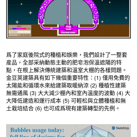
爲了家庭後院式的種植和娛樂，我們設計了一整套
産品，全部采納動態主動的肥皂泡保溫遮陽的特
點，在根上解決傳統建築和溫室大棚的各樣問題。
金豆莢建築具有如下幾個重要特性：(1) 僅用免費的
太陽能和循環水來給建築取暖納涼 (2) 種植性建築
無需通風 (3) 大大減少棚內和室內溫度的波動 (4) 大
大降低建造和運行成本 (5) 可輕松與立體種植和無
土栽培結合 (6) 也可成爲現有建築轉型的先例。