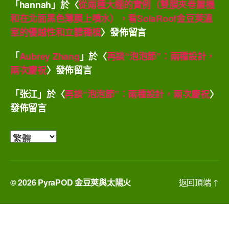
「
hannah
」於〈
從兩種大棚的實例（雙膜夾卷簾機
和在北面黑色薄膜上噴水），看SolaRoof金豆莢溫
室的優越性和立體種植
〉發佈留言
「
Aubrey Zhang
」於〈
再談“泡泡節”：兩種設計，
兩次慶祝
〉發佈留言
「
张江
」於〈
再談“泡泡節”：兩種設計，兩次慶祝
〉
發佈留言
選
取
語
言
© 2026
PyraPOD 金豆莢與太陽火
返回頂端
↑