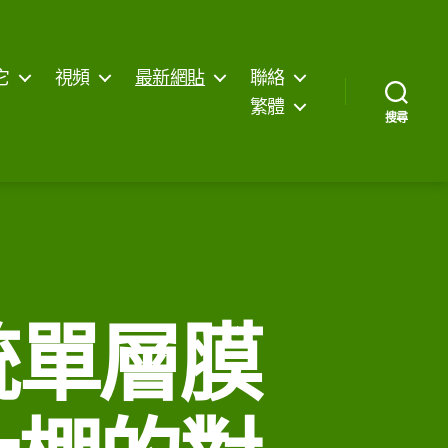
它
視頻
最新網貼
聯絡
繁體
搜尋
統單層膜