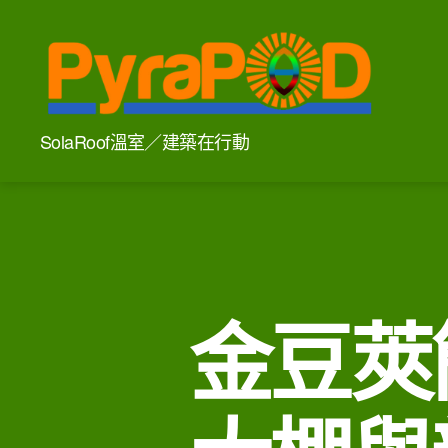
PyraPOD
SolaRoof溫室／建築在行動
金
豆
莢
與
太
陽
火
金豆莢