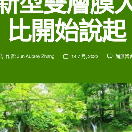
新型雙層膜
比開始說起
在
作者:
Jun Aubrey Zhang
14 7 月, 2022
尚無留
文
文
〈金
章
章
豆
作
發
莢
者
佈
簡
日
介：
期
從
傳
統
單
層