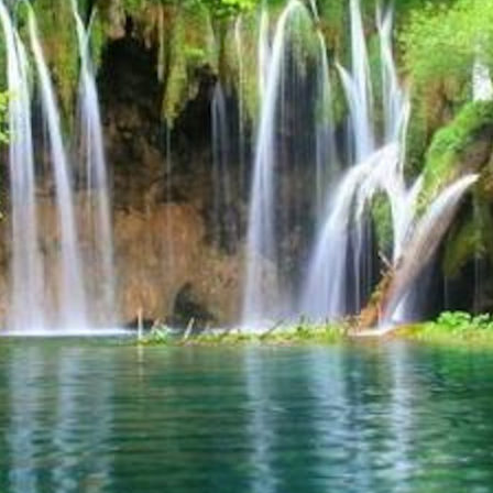
膜
大
棚
與
新
型
雙
層
膜
大
棚
的
對
比
開
始
說
起〉
中