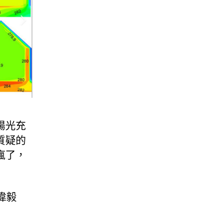
陽光充
質疑的
瘋了，
偉毅