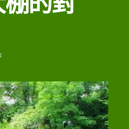
大棚的對
言