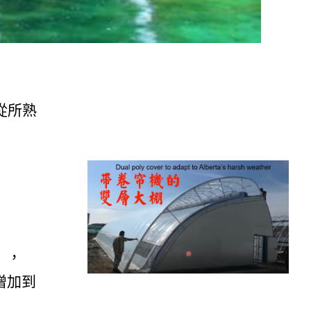
從所熟
），
增加到