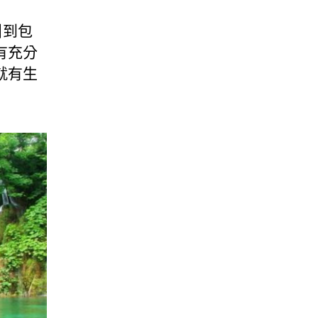
引到包
有充分
就有生