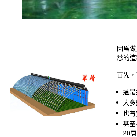
因爲做
悉的這
首先，
這是
大多
也有
甚至
20