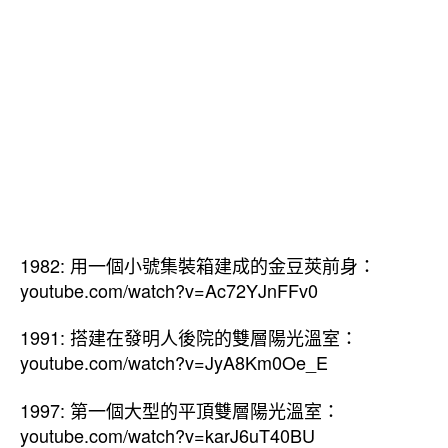
牆
體
和
屋
頂
溫
室
的
起
始
和
現
1982: 用一個小號集裝箱建成的金豆莢前身：
在：
youtube.com/watch?v=Ac72YJnFFv0
1982、
91、
1991: 搭建在發明人後院的雙層陽光溫室：
97
youtube.com/watch?v=JyA8Km0Oe_E
和
今
天〉
1997: 第一個大型的平頂雙層陽光溫室：
中
youtube.com/watch?v=karJ6uT40BU