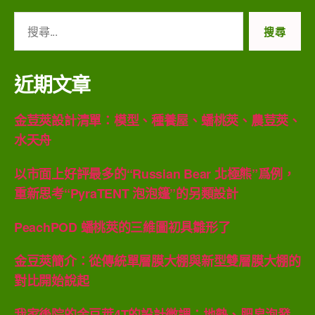
搜
尋
關
鍵
近期文章
字:
金荳莢設計清單：模型、種養屋、蟠桃莢、農荳莢、
水天舟
以市面上好評最多的“Russian Bear 北極熊”爲例，
重新思考“PyraTENT 泡泡篷”的另類設計
PeachPOD 蟠桃莢的三維圖初具雛形了
金豆莢簡介：從傳統單層膜大棚與新型雙層膜大棚的
對比開始說起
我家後院的金豆莢4T的設計微調：地熱、肥皂泡發