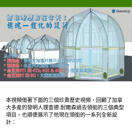
者
佈
時
日
代
期
的
生
態
系
統,
經
濟
實
惠
的
整
體
設
本視頻借著下面的三個珍貴歷史視頻，回顧了加拿
計,
大多産的發明人理查德.耐爾森過去領銜的三個典型
全
項目，也順便展示了他現在領銜的一系列全新設
透
計：
明
之