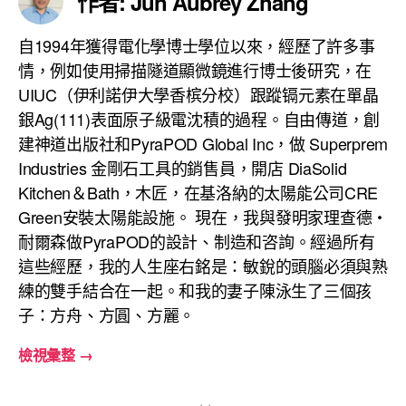
作者: Jun Aubrey Zhang
自1994年獲得電化學博士學位以來，經歷了許多事
情，例如使用掃描隧道顯微鏡進行博士後研究，在
UIUC（伊利諾伊大學香槟分校）跟蹤镉元素在單晶
銀Ag(111)表面原子級電沈積的過程。自由傳道，創
建神道出版社和PyraPOD Global Inc，做 Superprem
Industries 金剛石工具的銷售員，開店 DiaSolid
Kitchen＆Bath，木匠，在基洛納的太陽能公司CRE
Green安裝太陽能設施。 現在，我與發明家理查德・
耐爾森做PyraPOD的設計、制造和咨詢。經過所有
這些經歷，我的人生座右銘是：敏銳的頭腦必須與熟
練的雙手結合在一起。和我的妻子陳泳生了三個孩
子：方舟、方圓、方麗。
檢視彙整
→