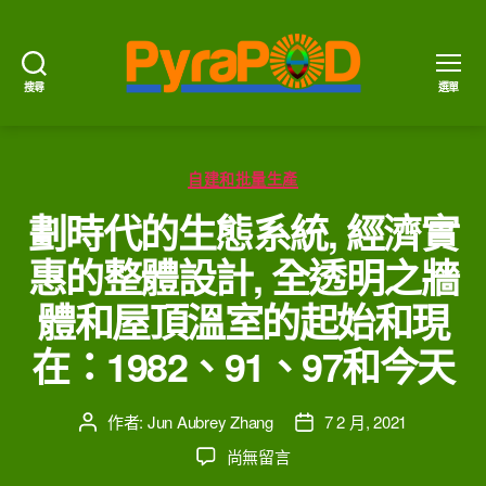
搜尋
選單
PyraPOD
金
豆
分
莢
自建和批量生產
類
與
劃時代的生態系統, 經濟實
太
陽
惠的整體設計, 全透明之牆
火
體和屋頂溫室的起始和現
在：1982、91、97和今天
作者:
Jun Aubrey Zhang
7 2 月, 2021
文
文
章
章
在
尚無留言
作
發
〈劃