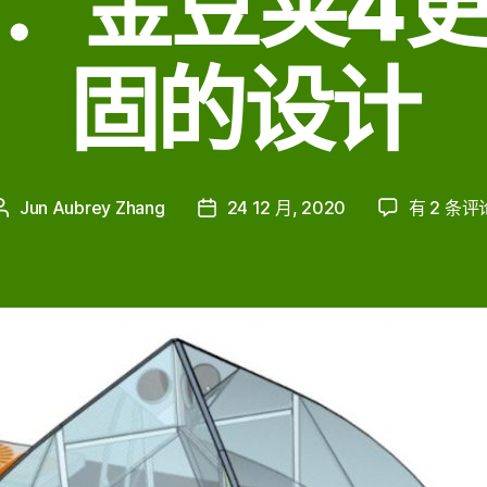
：金豆荚4
固的设计
在
Jun Aubrey Zhang
24 12 月, 2020
有 2 条评
文
发
2020
章
布
年
作
日
底
者
期
献
给
世
界
的
圣
诞