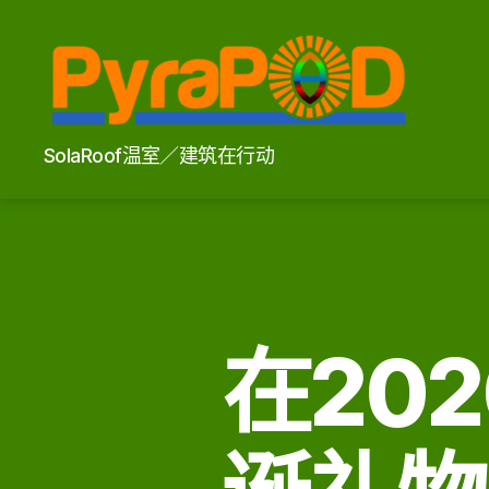
PyraPOD
SolaRoof温室／建筑在行动
金
豆
荚
与
太
阳
火
在20