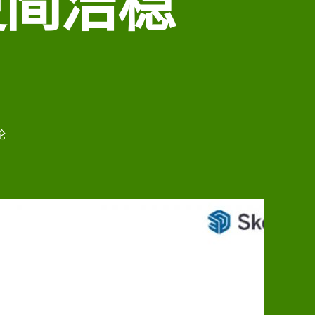
更简洁稳
论