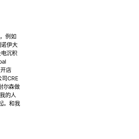
情，例如
利诺伊大
级电沉积
al
员，开店
公司CRE
・耐尔森做
，我的人
起。和我