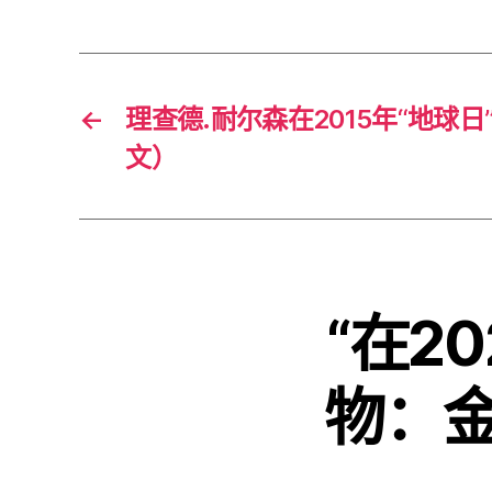
←
理查德.耐尔森在2015年“地球
文）
“在2
物：金