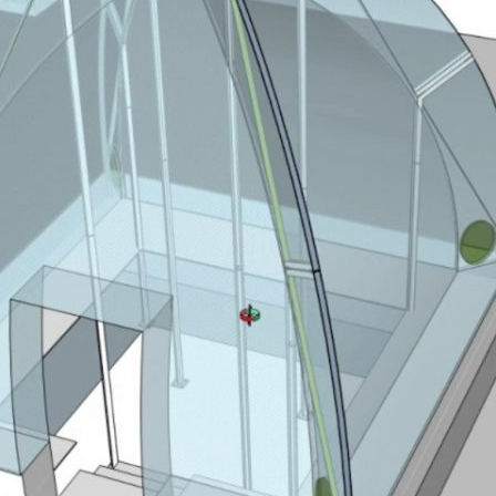
礼
物：
金
豆
荚
4
更
简
洁
稳
固
的
设
计