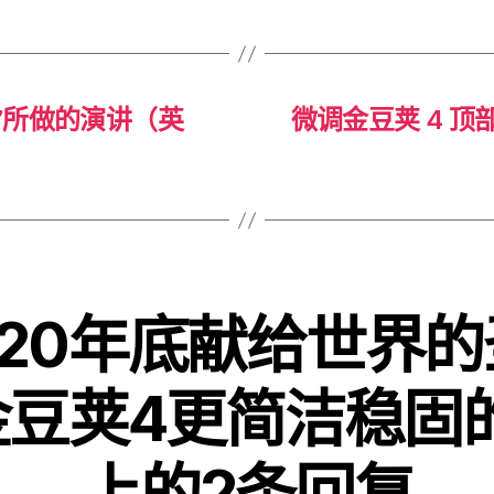
日”所做的演讲（英
微调金豆荚 4 顶
020年底献给世界
豆荚4更简洁稳固
上的2条回复