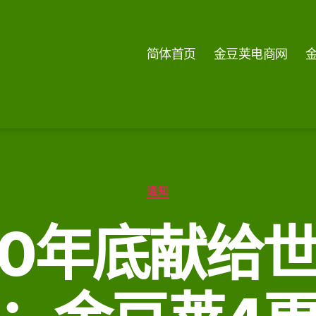
简体首页
金豆荚电商网
分
通知
类
20年底献给