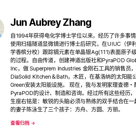
Jun Aubrey Zhang
自1994年获得电化学博士学位以来，经历了许多事
使用扫描隧道显微镜进行博士后研究，在UIUC（伊
学香槟分校）跟踪镉元素在单晶银Ag(111)表面原子
的过程。自由传道，创建神道出版社和PyraPOD Glob
Inc，做 Superprem Industries 金刚石工具的销售
DiaSolid Kitchen＆Bath，木匠，在基洛纳的太阳能
Green安装太阳能设施。 现在，我与发明家理查德
PyraPOD的设计、制造和咨询。经过所有这些经历
生座右铭是：敏锐的头脑必须与熟练的双手结合在一
的妻子陈泳生了三个孩子：方舟、方圆、方丽。
查看归档
→