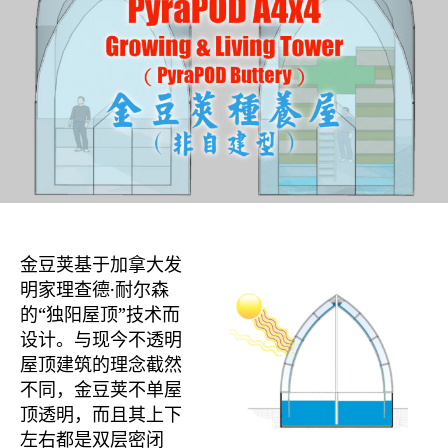
清
单：
模
型、
种
养
屋、
蟠
桃
荚、
农
豆
金豆荚基于加拿大发
荚、
明家理查德·耐尔森
水
的“独阳屋顶”技术而
天
设计。与现今不透明
舟
屋顶建筑的理念截然
不同，金豆荚不单屋
顶透明，而且其上下
左右都是双层密闭