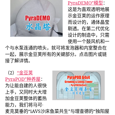
PyraDEMO”模型
：
这是为直观透明地展
示金豆荚的运作原理
而设计的，通体晶莹
剔透。在第二代优化
设计的制造中，只需
使用一个鼓风机和一
个与水泵连通的喷头，就可将发泡器和内室整合在
一起，展示金豆荚所有的关键部分。点击图片或链
接了解详情。
（2）
“金豆荚
PyraPOD”种养屋
：
为让能自建的人很快
上手，又同时大大增
加金豆荚整体的蓄热
能力，我们将马可·
麦克莫垂的“iAVS沙床鱼菜共生”与理查德的“独阳屋