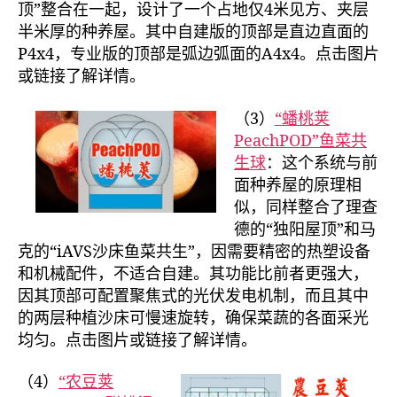
顶”整合在一起，设计了一个占地仅4米见方、夹层
半米厚的种养屋。其中自建版的顶部是直边直面的
P4x4，专业版的顶部是弧边弧面的A4x4。点击图片
或链接了解详情。
（3）
“蟠桃荚
PeachPOD”鱼菜共
生球
：这个系统与前
面种养屋的原理相
似，同样整合了理查
德的“独阳屋顶”和马
克的“iAVS沙床鱼菜共生”，因需要精密的热塑设备
和机械配件，不适合自建。其功能比前者更强大，
因其顶部可配置聚焦式的光伏发电机制，而且其中
的两层种植沙床可慢速旋转，确保菜蔬的各面采光
均匀。点击图片或链接了解详情。
（4）
“农豆荚