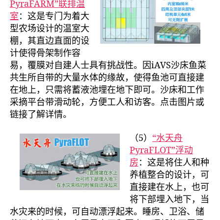
PyraFARM”联排温
室
：这是专门为着大
型农场设计的温室大
棚，其直边直面的设
计使得骨架制作容
易，覆膜对自建人士具有挑战性。因iAVS沙床鱼菜
共生所自带的大量水体的缘故，使得鱼池可直接建
在地上，只需将蓄液池埋在地下即可。沙床和工作
采摘平台带滑动轮，方便工人和访客。点击图片或
链接了解详情。
（5）
“水天舟
PyraFLOT”浮动
房
：这是将住人和种
养植整合的设计，可
直接建在水上，也可
将下部埋入地下，当
水灾来的时候，可自动漂浮起来。睡房、卫浴、储