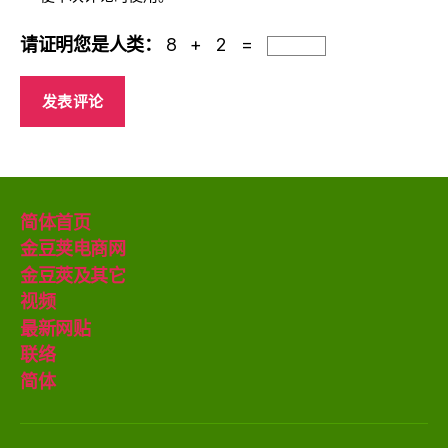
请证明您是人类：
8 + 2 =
简体首页
金豆荚电商网
金豆莢及其它
视频
最新网贴
联络
简体