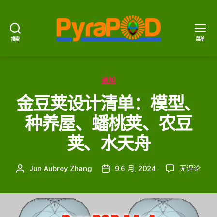
搜索
菜单
PyraPOD
金
豆
分
荚
通知
类
与
金豆荚设计清单：模型、
太
阳
种养屋、蟠桃荚、农豆
火
荚、水天舟
金
Jun Aubrey Zhang
9 6 月, 2024
无评论
文
发
豆
章
布
荚
作
日
设
者
期
计