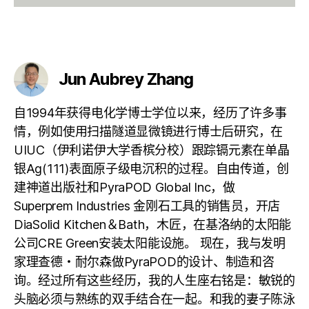
Jun Aubrey Zhang
自1994年获得电化学博士学位以来，经历了许多事
情，例如使用扫描隧道显微镜进行博士后研究，在
UIUC（伊利诺伊大学香槟分校）跟踪镉元素在单晶
银Ag(111)表面原子级电沉积的过程。自由传道，创
建神道出版社和PyraPOD Global Inc，做
Superprem Industries 金刚石工具的销售员，开店
DiaSolid Kitchen＆Bath，木匠，在基洛纳的太阳能
公司CRE Green安装太阳能设施。 现在，我与发明
家理查德・耐尔森做PyraPOD的设计、制造和咨
询。经过所有这些经历，我的人生座右铭是：敏锐的
头脑必须与熟练的双手结合在一起。和我的妻子陈泳