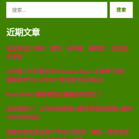
搜
索：
近期文章
金豆荚设计清单：模型、种养屋、蟠桃荚、农豆荚、
水天舟
以市面上好评最多的“Russian Bear 北极熊”为例，
重新思考“PyraTENT 泡泡篷”的另类设计
PeachPOD 蟠桃荚的三维图初具雏形了
金豆荚简介：从传统单层膜大棚与新型双层膜大棚的
对比开始说起
我家后院的金豆荚4T的设计微调：地热、肥皂泡发