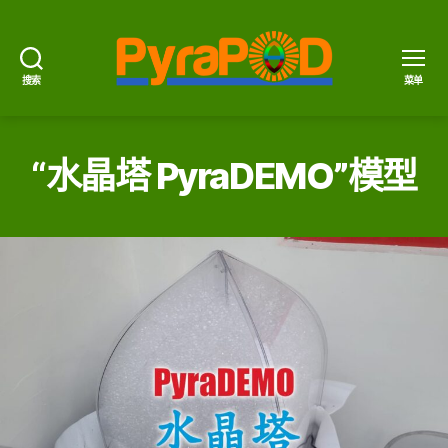
搜索
菜单
PyraPOD
金
豆
荚
“水晶塔 PyraDEMO”模型
与
太
阳
火