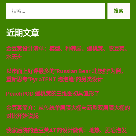
搜
索：
近期文章
金豆荚设计清单：模型、种养屋、蟠桃荚、农豆荚、
水天舟
以市面上好评最多的“Russian Bear 北极熊”为例，
重新思考“PyraTENT 泡泡篷”的另类设计
PeachPOD 蟠桃荚的三维图初具雏形了
金豆荚简介：从传统单层膜大棚与新型双层膜大棚的
对比开始说起
我家后院的金豆荚4T的设计微调：地热、肥皂泡发