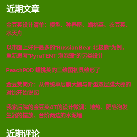
近期文章
金豆荚设计清单：模型、种养屋、蟠桃荚、农豆荚、
水天舟
以市面上好评最多的“Russian Bear 北极熊”为例，
重新思考“PyraTENT 泡泡篷”的另类设计
PeachPOD 蟠桃荚的三维图初具雏形了
金豆荚简介：从传统单层膜大棚与新型双层膜大棚的
对比开始说起
我家后院的金豆荚4T的设计微调：地热、肥皂泡发
生器的摆放、台阶两边的水泥墙
近期评论