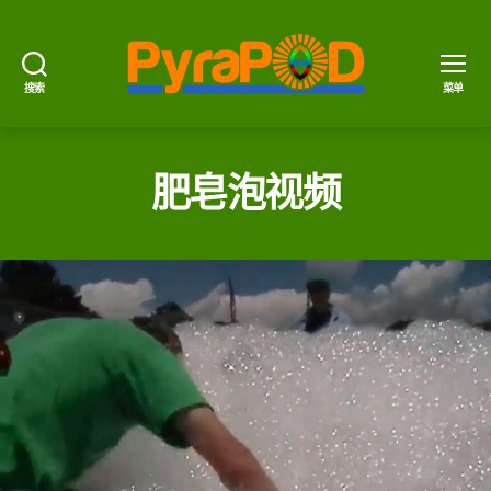
搜索
菜单
PyraPOD
金
豆
荚
肥皂泡视频
与
太
阳
火