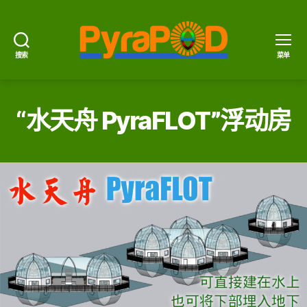
搜索
菜单
PyraPOD
金
豆
荚
“水天舟 PyraFLOT”浮动房
与
太
阳
火