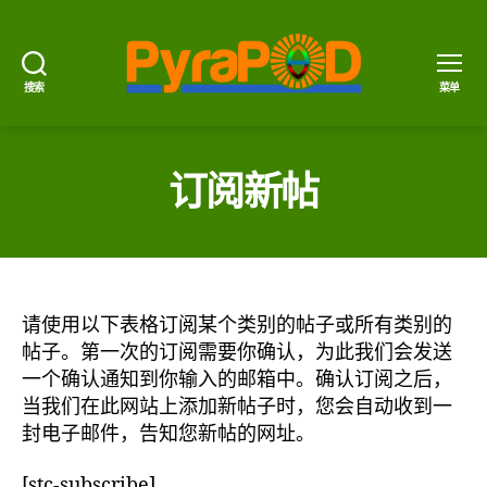
搜索
菜单
PyraPOD
金
豆
荚
订阅新帖
与
太
阳
火
请使用以下表格订阅某个类别的帖子或所有类别的
帖子。第一次的订阅需要你确认，为此我们会发送
一个确认通知到你输入的邮箱中。确认订阅之后，
当我们在此网站上添加新帖子时，您会自动收到一
封电子邮件，告知您新帖的网址。
[stc-subscribe]