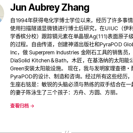
Jun Aubrey Zhang
自1994年获得电化学博士学位以来，经历了许多事
使用扫描隧道显微镜进行博士后研究，在UIUC（伊
学香槟分校）跟踪镉元素在单晶银Ag(111)表面原子
的过程。自由传道，创建神道出版社和PyraPOD Glob
Inc，做 Superprem Industries 金刚石工具的销售
DiaSolid Kitchen＆Bath，木匠，在基洛纳的太阳能
Green安装太阳能设施。 现在，我与发明家理查德
PyraPOD的设计、制造和咨询。经过所有这些经历
生座右铭是：敏锐的头脑必须与熟练的双手结合在一
的妻子陈泳生了三个孩子：方舟、方圆、方丽。
查看归档
→