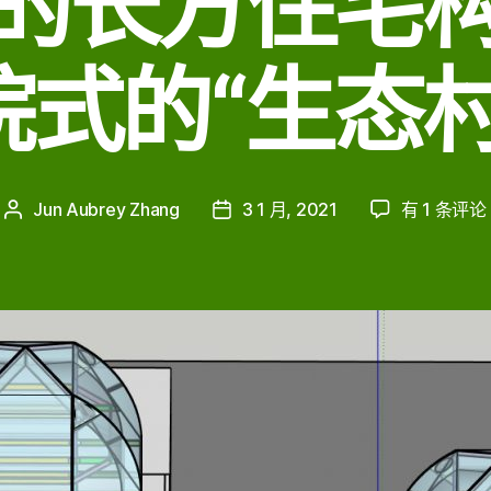
的长方住宅
院式的“生态村
超
Jun Aubrey Zhang
3 1 月, 2021
有 1 条评论
文
发
大
章
布
号
作
日
的
者
期
金
豆
荚
8
与
四
个