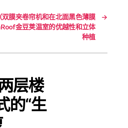
（双膜夹卷帘机和在北面黑色薄膜
→
aRoof金豆荚温室的优越性和立体
种植
个两层楼
式的“生
复