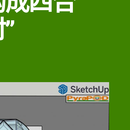
构成四合
”