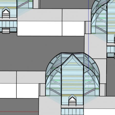
两
层
楼
高
的
长
方
住
宅
构
成
四
合
院
式
的
“生
态
村”