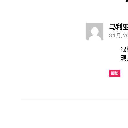
马利
3 1 月, 
很
现
回复