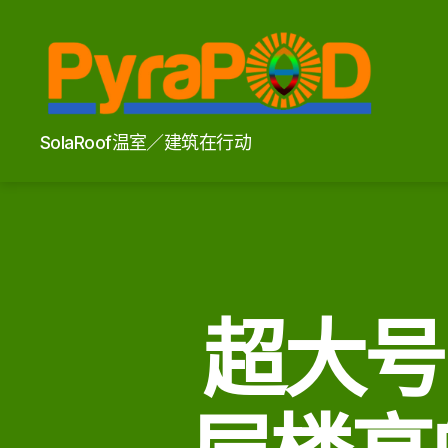
PyraPOD
SolaRoof温室／建筑在行动
金
豆
荚
与
太
阳
火
超大号