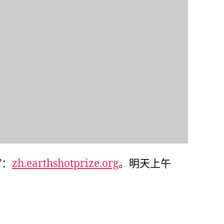
”：
zh.earthshotprize.org
。明天上午