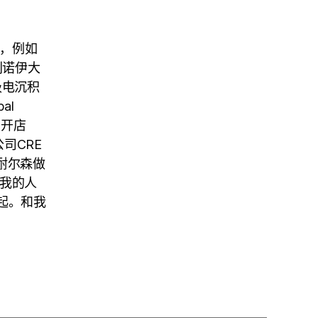
情，例如
利诺伊大
级电沉积
al
员，开店
公司CRE
・耐尔森做
，我的人
起。和我