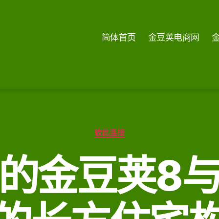
简体首页
金豆荚电商网
分
彼此连接
类
的金豆荚8