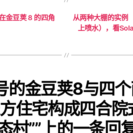
在金豆荚 8 的四角
从两种大棚的实例
上喷水），看Sol
号的金豆荚8与四
方住宅构成四合院
态村””上的一条回