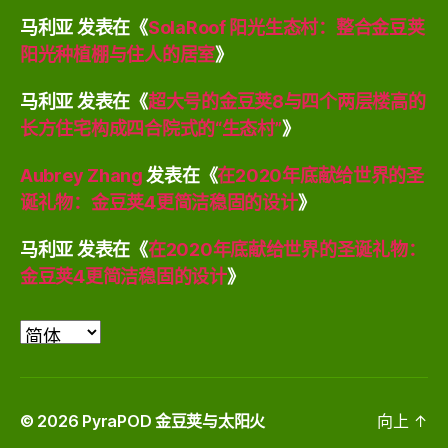
马利亚
发表在《
SolaRoof 阳光生态村：整合金豆荚
阳光种植棚与住人的居室
》
马利亚
发表在《
超大号的金豆荚8与四个两层楼高的
长方住宅构成四合院式的“生态村”
》
Aubrey Zhang
发表在《
在2020年底献给世界的圣
诞礼物：金豆荚4更简洁稳固的设计
》
马利亚
发表在《
在2020年底献给世界的圣诞礼物：
金豆荚4更简洁稳固的设计
》
选
择
语
言
© 2026
PyraPOD 金豆荚与太阳火
向上
↑