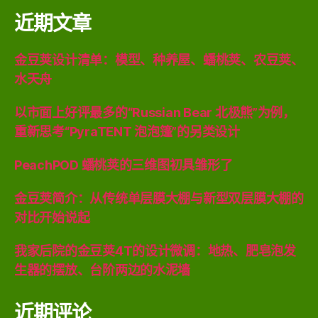
近期文章
金豆荚设计清单：模型、种养屋、蟠桃荚、农豆荚、
水天舟
以市面上好评最多的“Russian Bear 北极熊”为例，
重新思考“PyraTENT 泡泡篷”的另类设计
PeachPOD 蟠桃荚的三维图初具雏形了
金豆荚简介：从传统单层膜大棚与新型双层膜大棚的
对比开始说起
我家后院的金豆荚4T的设计微调：地热、肥皂泡发
生器的摆放、台阶两边的水泥墙
近期评论