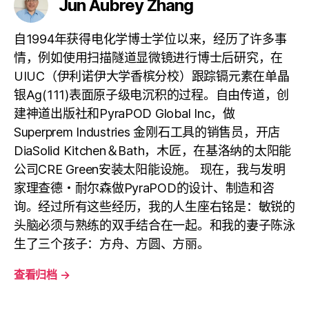
Jun Aubrey Zhang
自1994年获得电化学博士学位以来，经历了许多事
情，例如使用扫描隧道显微镜进行博士后研究，在
UIUC（伊利诺伊大学香槟分校）跟踪镉元素在单晶
银Ag(111)表面原子级电沉积的过程。自由传道，创
建神道出版社和PyraPOD Global Inc，做
Superprem Industries 金刚石工具的销售员，开店
DiaSolid Kitchen＆Bath，木匠，在基洛纳的太阳能
公司CRE Green安装太阳能设施。 现在，我与发明
家理查德・耐尔森做PyraPOD的设计、制造和咨
询。经过所有这些经历，我的人生座右铭是：敏锐的
头脑必须与熟练的双手结合在一起。和我的妻子陈泳
生了三个孩子：方舟、方圆、方丽。
查看归档
→