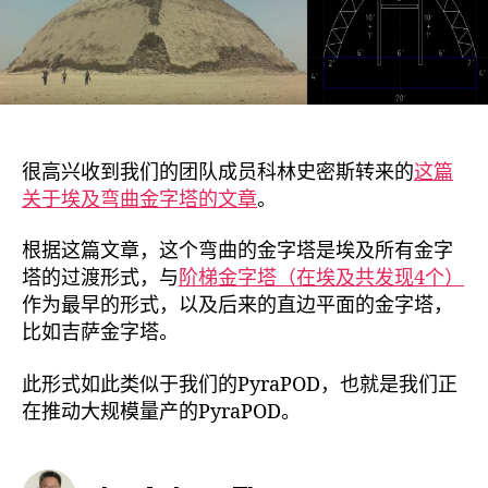
金
字
塔
和
我
们
的
很高兴收到我们的团队成员科林史密斯转来的
这篇
PyraPOD
关于埃及弯曲金字塔的文章
。
—
两
根据这篇文章，这个弯曲的金字塔是埃及所有金字
者
形
塔的过渡形式，与
阶梯金字塔（在埃及共发现4个）
状
作为最早的形式，以及后来的直边平面的金字塔，
如
比如吉萨金字塔。
此
相
此形式如此类似于我们的PyraPOD，也就是我们正
似
在推动大规模量产的PyraPOD。