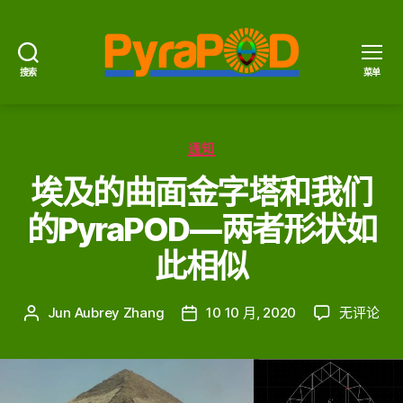
搜索
菜单
PyraPOD
金
豆
分
荚
通知
类
与
埃及的曲面金字塔和我们
太
阳
的PyraPOD—两者形状如
火
此相似
埃
Jun Aubrey Zhang
10 10 月, 2020
无评论
文
发
及
章
布
的
作
日
曲
者
期
面