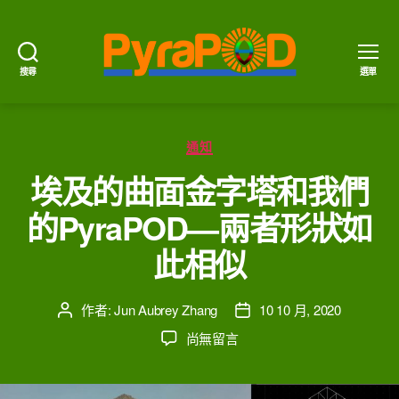
搜尋
選單
PyraPOD
金
豆
分
莢
通知
類
與
埃及的曲面金字塔和我們
太
陽
的PyraPOD—兩者形狀如
火
此相似
作者:
Jun Aubrey Zhang
10 10 月, 2020
文
文
章
章
在
尚無留言
作
發
〈埃
者
佈
及
日
的