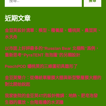
尋
關
鍵
近期文章
字:
金荳莢設計清單：模型、種養屋、蟠桃莢、農荳莢、
水天舟
以市面上好評最多的“Russian Bear 北極熊”爲例，
重新思考“PyraTENT 泡泡篷”的另類設計
PeachPOD 蟠桃莢的三維圖初具雛形了
金豆莢簡介：從傳統單層膜大棚與新型雙層膜大棚的
對比開始說起
我家後院的金豆莢4T的設計微調：地熱、肥皂泡發
生器的擺放、台階兩邊的水泥牆