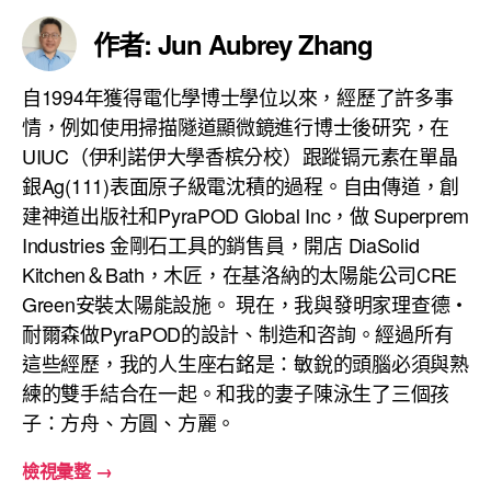
作者: Jun Aubrey Zhang
自1994年獲得電化學博士學位以來，經歷了許多事
情，例如使用掃描隧道顯微鏡進行博士後研究，在
UIUC（伊利諾伊大學香槟分校）跟蹤镉元素在單晶
銀Ag(111)表面原子級電沈積的過程。自由傳道，創
建神道出版社和PyraPOD Global Inc，做 Superprem
Industries 金剛石工具的銷售員，開店 DiaSolid
Kitchen＆Bath，木匠，在基洛納的太陽能公司CRE
Green安裝太陽能設施。 現在，我與發明家理查德・
耐爾森做PyraPOD的設計、制造和咨詢。經過所有
這些經歷，我的人生座右銘是：敏銳的頭腦必須與熟
練的雙手結合在一起。和我的妻子陳泳生了三個孩
子：方舟、方圓、方麗。
檢視彙整
→