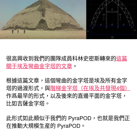
期
曲
面
金
字
塔
和
我
們
很高興收到我們的團隊成員科林史密斯轉來的
這篇
的
關于埃及彎曲金字塔的文章
。
PyraPOD
—
根據這篇文章，這個彎曲的金字塔是埃及所有金字
兩
者
塔的過渡形式，與
階梯金字塔（在埃及共發現4個）
形
作爲最早的形式，以及後來的直邊平面的金字塔，
狀
比如吉薩金字塔。
如
此
此形式如此類似于我們的 PyraPOD，也就是我們正
相
在推動大規模生産的 PyraPOD。
似〉
中