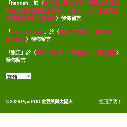
「
hannah
」於〈
從兩種大棚的實例（雙膜夾卷簾機
和在北面黑色薄膜上噴水），看SolaRoof金豆莢溫
室的優越性和立體種植
〉發佈留言
「
Aubrey Zhang
」於〈
再談“泡泡節”：兩種設計，
兩次慶祝
〉發佈留言
「
张江
」於〈
再談“泡泡節”：兩種設計，兩次慶祝
〉
發佈留言
選
取
語
言
© 2026
PyraPOD 金豆莢與太陽火
返回頂端
↑