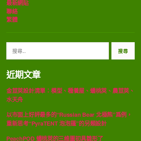
最新網貼
聯絡
繁體
搜
尋
關
鍵
近期文章
字:
金荳莢設計清單：模型、種養屋、蟠桃莢、農荳莢、
水天舟
以市面上好評最多的“Russian Bear 北極熊”爲例，
重新思考“PyraTENT 泡泡篷”的另類設計
PeachPOD 蟠桃莢的三維圖初具雛形了