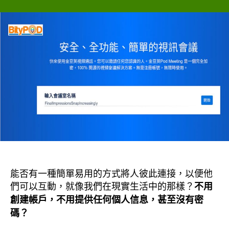
者
佈
Zoom
日
更
期
簡
潔，
PyraPOD.Net
會
議
平
台
的
功
能
詳
示
（含
能否有一種簡單易用的方式將人彼此連接，以便他
使
們可以互動，就像我們在現實生活中的那樣？
不用
用
創建帳戶，不用提供任何個人信息，甚至沒有密
教
程
碼？
的