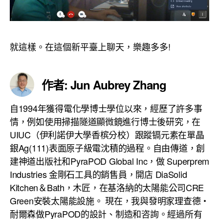
就這樣。在這個新平臺上聊天，樂趣多多!
作者: Jun Aubrey Zhang
自1994年獲得電化學博士學位以來，經歷了許多事
情，例如使用掃描隧道顯微鏡進行博士後研究，在
UIUC（伊利諾伊大學香槟分校）跟蹤镉元素在單晶
銀Ag(111)表面原子級電沈積的過程。自由傳道，創
建神道出版社和PyraPOD Global Inc，做 Superprem
Industries 金剛石工具的銷售員，開店 DiaSolid
Kitchen＆Bath，木匠，在基洛納的太陽能公司CRE
Green安裝太陽能設施。 現在，我與發明家理查德・
耐爾森做PyraPOD的設計、制造和咨詢。經過所有