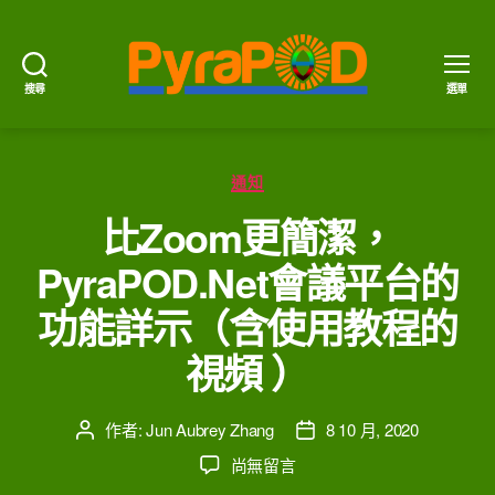
搜尋
選單
PyraPOD
金
豆
分
莢
通知
類
與
比Zoom更簡潔，
太
陽
PyraPOD.Net會議平台的
火
功能詳示（含使用教程的
視頻 ）
作者:
Jun Aubrey Zhang
8 10 月, 2020
文
文
章
章
在
尚無留言
作
發
〈比