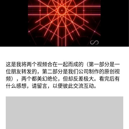
形
状
与
保
温
透
明
度：
哪
个
这是我将两个视频合在一起而成的（第一部分是一
更
位朋友转发的，第二部分是我们公司制作的原创视
重
频），两个都美幻绝伦，但却反差极大。看完后有
要？
什么感想，请留言，以便彼此交流互动。