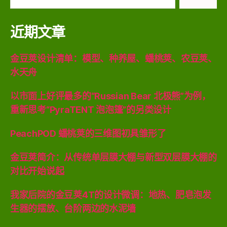
索：
近期文章
金豆荚设计清单：模型、种养屋、蟠桃荚、农豆荚、
水天舟
以市面上好评最多的“Russian Bear 北极熊”为例，
重新思考“PyraTENT 泡泡篷”的另类设计
PeachPOD 蟠桃荚的三维图初具雏形了
金豆荚简介：从传统单层膜大棚与新型双层膜大棚的
对比开始说起
我家后院的金豆荚4T的设计微调：地热、肥皂泡发
生器的摆放、台阶两边的水泥墙