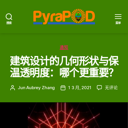
搜索
菜单
PyraPOD
金
豆
分
荚
通知
类
与
建筑设计的几何形状与保
太
阳
温透明度：哪个更重要？
火
建
Jun Aubrey Zhang
1 3 月, 2021
无评论
文
发
筑
章
布
设
作
日
计
者
期
的
几
何