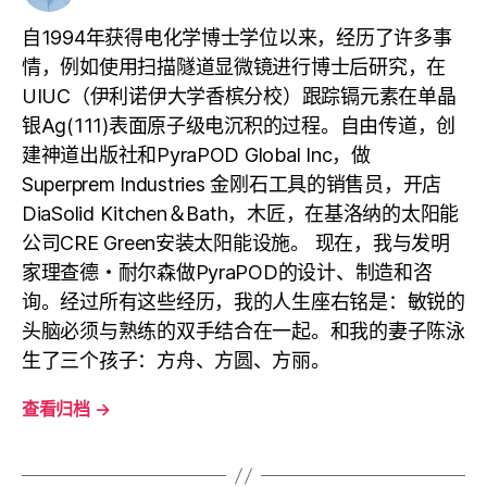
自1994年获得电化学博士学位以来，经历了许多事
情，例如使用扫描隧道显微镜进行博士后研究，在
UIUC（伊利诺伊大学香槟分校）跟踪镉元素在单晶
银Ag(111)表面原子级电沉积的过程。自由传道，创
建神道出版社和PyraPOD Global Inc，做
Superprem Industries 金刚石工具的销售员，开店
DiaSolid Kitchen＆Bath，木匠，在基洛纳的太阳能
公司CRE Green安装太阳能设施。 现在，我与发明
家理查德・耐尔森做PyraPOD的设计、制造和咨
询。经过所有这些经历，我的人生座右铭是：敏锐的
头脑必须与熟练的双手结合在一起。和我的妻子陈泳
生了三个孩子：方舟、方圆、方丽。
查看归档
→