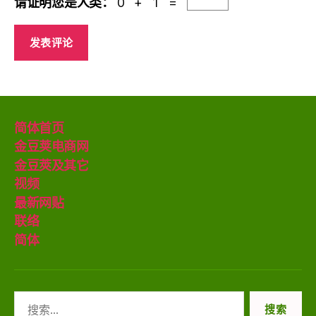
请证明您是人类：
0 + 1 =
简体首页
金豆荚电商网
金豆莢及其它
视频
最新网贴
联络
简体
搜