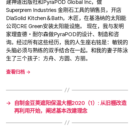
建神道出版社和PyraPOD Global Inc，做
Superprem Industries 金刚石工具的销售员，开店
DiaSolid Kitchen＆Bath，木匠，在基洛纳的太阳能
公司CRE Green安装太阳能设施。 现在，我与发明
家理查德・耐尔森做PyraPOD的设计、制造和咨
询。经过所有这些经历，我的人生座右铭是：敏锐的
头脑必须与熟练的双手结合在一起。和我的妻子陈泳
生了三个孩子：方舟、方圆、方丽。
查看归档
→
→
自制金豆荚遮阳保温大棚2020（1）: 从旧棚改造
再利用开始，阐述基本改建理念