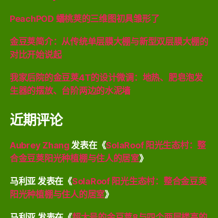
PeachPOD 蟠桃荚的三维图初具雏形了
金豆荚简介：从传统单层膜大棚与新型双层膜大棚的
对比开始说起
我家后院的金豆荚4T的设计微调：地热、肥皂泡发
生器的摆放、台阶两边的水泥墙
近期评论
Aubrey Zhang
发表在《
SolaRoof 阳光生态村：整
合金豆荚阳光种植棚与住人的居室
》
马利亚
发表在《
SolaRoof 阳光生态村：整合金豆荚
阳光种植棚与住人的居室
》
马利亚
发表在《
超大号的金豆荚8与四个两层楼高的