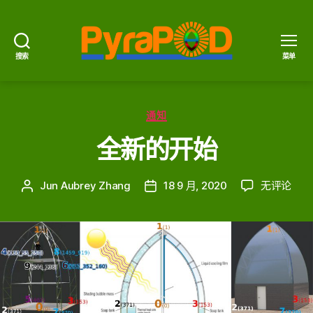
搜索
菜单
PyraPOD
金
豆
分
荚
通知
类
与
全新的开始
太
阳
火
全
Jun Aubrey Zhang
18 9 月, 2020
无评论
文
发
新
章
布
的
作
日
开
者
期
始