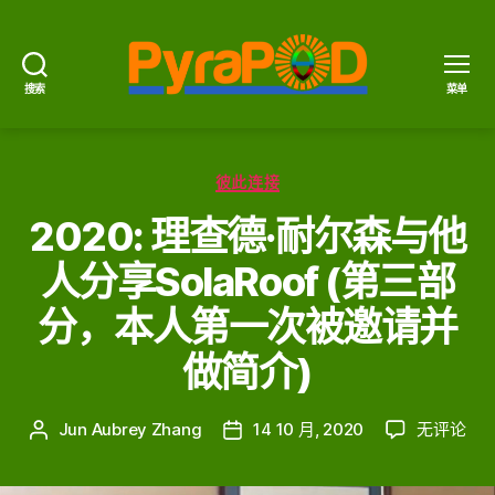
搜索
菜单
PyraPOD
金
豆
分
荚
彼此连接
类
与
2020: 理查德·耐尔森与他
太
阳
人分享SolaRoof (第三部
火
分，本人第一次被邀请并
做简介)
2020:
Jun Aubrey Zhang
14 10 月, 2020
无评论
文
发
理
章
布
查
作
日