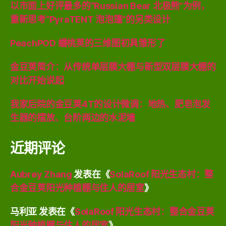
以市面上好评最多的“Russian Bear 北极熊”为例，
重新思考“PyraTENT 泡泡篷”的另类设计
PeachPOD 蟠桃荚的三维图初具雏形了
金豆荚简介：从传统单层膜大棚与新型双层膜大棚的
对比开始说起
我家后院的金豆荚4T的设计微调：地热、肥皂泡发
生器的摆放、台阶两边的水泥墙
近期评论
Aubrey Zhang
发表在《
SolaRoof 阳光生态村：整
合金豆荚阳光种植棚与住人的居室
》
马利亚
发表在《
SolaRoof 阳光生态村：整合金豆荚
阳光种植棚与住人的居室
》