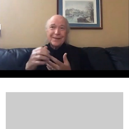
德
者
期
·
耐
尔
森
与
他
人
分
享
SolaRoof
(第
三
部
分，
本
人
第
一
次
被