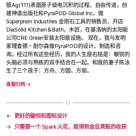
银Ag(111)表面原子级电沉积的过程。自由传道，创
建神道出版社和PyraPOD Global Inc，做
Superprem Industries 金刚石工具的销售员，开店
DiaSolid Kitchen＆Bath，木匠，在基洛纳的太阳能
公司CRE Green安装太阳能设施。 现在，我与发明
家理查德・耐尔森做PyraPOD的设计、制造和咨
询。经过所有这些经历，我的人生座右铭是：敏锐的
头脑必须与熟练的双手结合在一起。和我的妻子陈泳
生了三个孩子：方舟、方圆、方丽。
查看归档
→
←
更好的徽标和图标设计
→
只需要一个 Spark 火花，就得到金豆荚般的收获