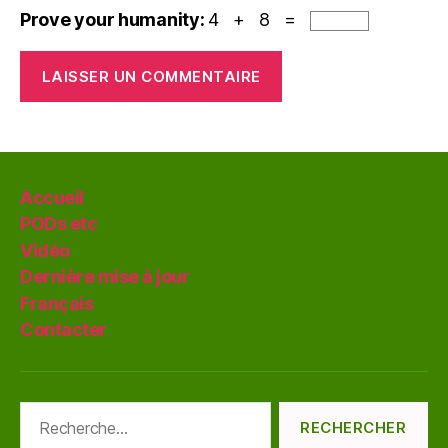
Prove your humanity:
4 + 8 =
Accueil
PODs etc
Vidéo
Dernière mise à jour
Français
Contacter
Rechercher :