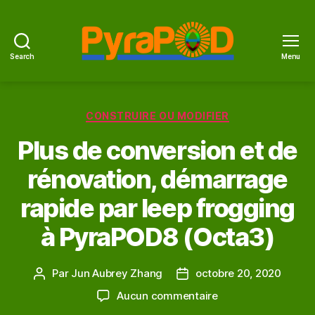
Search
Menu
PyraPOD
et
feu
Catégories
solaire
CONSTRUIRE OU MODIFIER
Plus de conversion et de
rénovation, démarrage
rapide par leep frogging
à PyraPOD8 (Octa3)
Par
Jun Aubrey Zhang
octobre 20, 2020
Auteur
Date
de
de
sur
Aucun commentaire
l'article
l’article
Plus