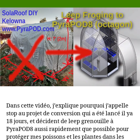
de
conversion
et
de
rénovation,
démarrage
rapide
par
leep
frogging
à
PyraPOD8
(Octa3)
Dans cette vidéo, j’explique pourquoi j’appelle
stop au projet de conversion qui a été lancé il ya
18 jours, et décident de leep grenouille à
PyraPOD8 aussi rapidement que possible pour
protéger mes poissons et les plantes dans les