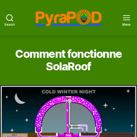
Search
Menu
PyraPOD
et
feu
solaire
Comment fonctionne
SolaRoof