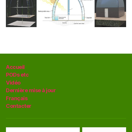
Accueil
PODs etc
Vidéo
Dernière mise à jour
Français
Contacter
Rechercher :