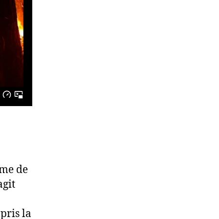
rme de
agit
pris la