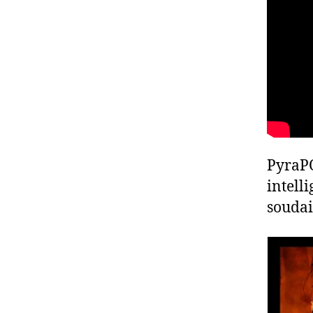
PyraPO
intell
souda