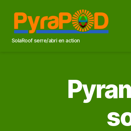
PyraPOD
SolaRoof serre/abri en action
et
feu
solaire
Pyra
so