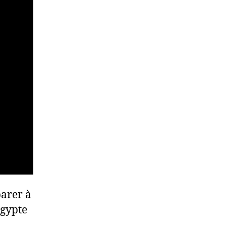
parer à
Égypte