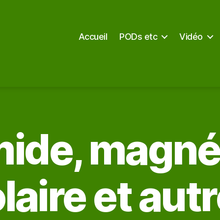
Accueil
PODs etc
Vidéo
mide, magné
laire et aut