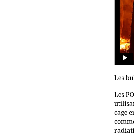
Les bu
Les PO
utilis
cage en
comme 
radiat