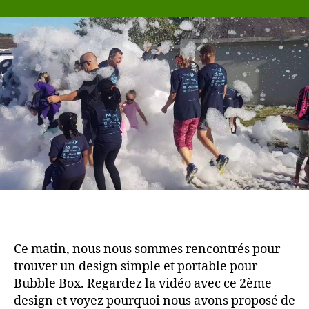
Fun
Festival:
2
célébrations
en
un
an
avec
2
dessins
pour
commencer
Ce matin, nous nous sommes rencontrés pour
trouver un design simple et portable pour
Bubble Box. Regardez la vidéo avec ce 2ème
design et voyez pourquoi nous avons proposé de