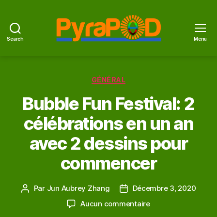
Search
Menu
PyraPOD
et
feu
Catégories
solaire
GÉNÉRAL
Bubble Fun Festival: 2
célébrations en un an
avec 2 dessins pour
commencer
Par
Jun Aubrey Zhang
Décembre 3, 2020
Auteur
Date
de
de
sur
Aucun commentaire
l'article
l’article
Bubble