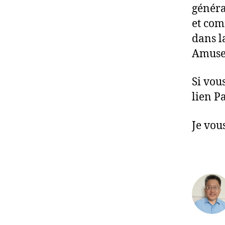
généra
et com
dans l
Amuse
Si vou
lien P
Je vou