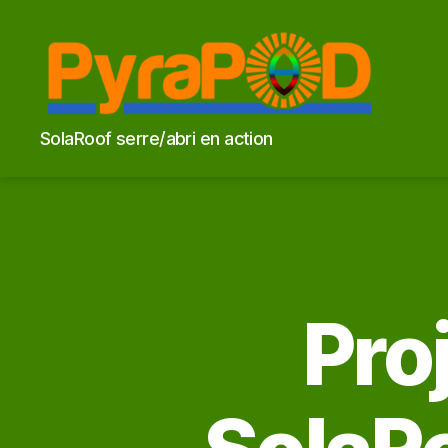
PyraPOD
SolaRoof serre/abri en action
et
feu
solaire
Pro