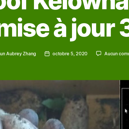
oof Kelowna
mise à jour 
un Aubrey Zhang
octobre 5, 2020
Aucun com
Date
de
l’article