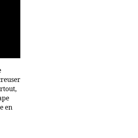
e
creuser
rtout,
tape
e en