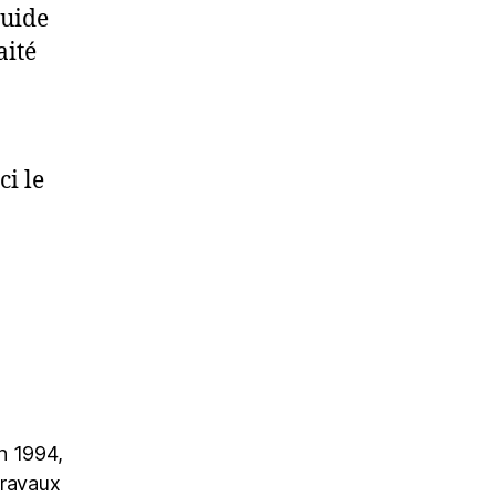
quide
aité
ci le
n 1994,
travaux