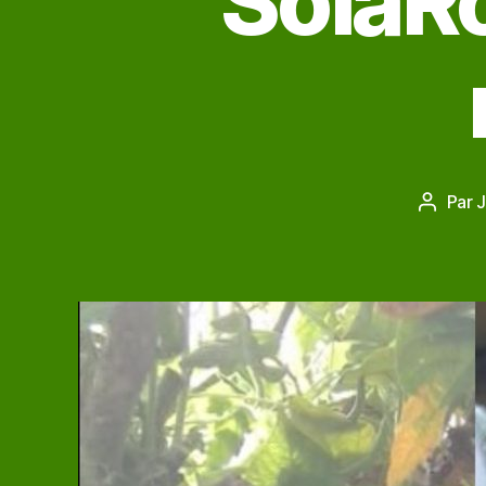
SolaR
Par
J
Auteur
de
l'article