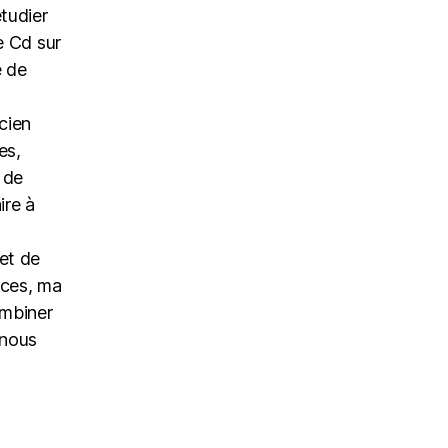
tudier
e Cd sur
é de
cien
es,
 de
ire à
et de
nces, ma
ombiner
 nous