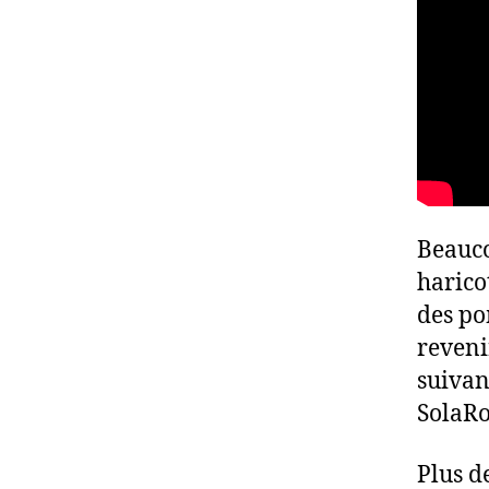
Beauco
harico
des po
reveni
suivan
SolaRo
Plus d