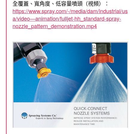
全覆蓋、寬角度、低容量噴頭（視頻）：
https://www.spray.com/-/media/dam/industrial/us
a/video—animation/fulljet-hh_standard-spray-
nozzle_pattern_demonstration.mp4