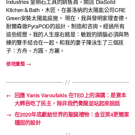
Industries 金剛石工具的銷售員，開店 DiaSolid
Kitchen＆Bath，木匠，在基洛納的太陽能公司CRE
Green安裝太陽能設施。 現在，我與發明家理查德・
耐爾森做PyraPOD的設計、制造和咨詢。經過所有
這些經歷，我的人生座右銘是：敏銳的頭腦必須與熟
練的雙手結合在一起。和我的妻子陳泳生了三個孩
子：方舟、方圓、方麗。
檢視彙整
→
←
回應 Yanis Varoufakis 在TED上的演講：是資本
大鳄吞吃了民主，除非我們覺醒並站起來說話
→
在2020年底獻給世界的聖誕禮物：金豆莢4更簡潔
穩固的設計