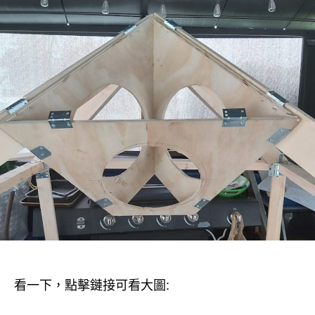
期
保
羅
用
膠
合
木
和
排
風
扇
制
作
的
臨
時
發
泡
器，
看一下，點擊鏈接可看大圖:
第
一