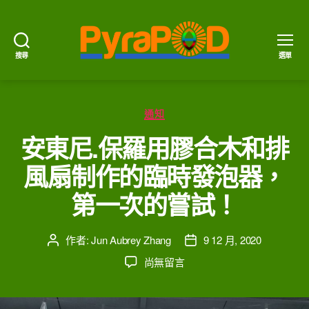
搜尋
選單
PyraPOD
金
豆
分
莢
通知
類
與
安東尼.保羅用膠合木和排
太
陽
風扇制作的臨時發泡器，
火
第一次的嘗試！
作者:
Jun Aubrey Zhang
9 12 月, 2020
文
文
章
章
在
尚無留言
作
發
〈安
者
佈
東
日
尼.