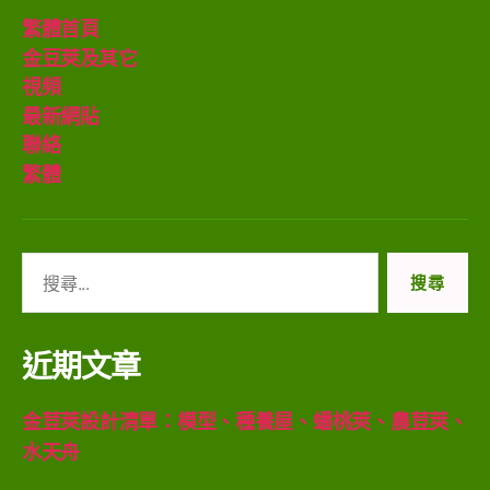
繁體首頁
金豆莢及其它
視頻
最新網貼
聯絡
繁體
搜
尋
關
鍵
近期文章
字:
金荳莢設計清單：模型、種養屋、蟠桃莢、農荳莢、
水天舟