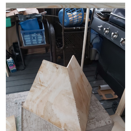
次
的
嘗
試！〉
中