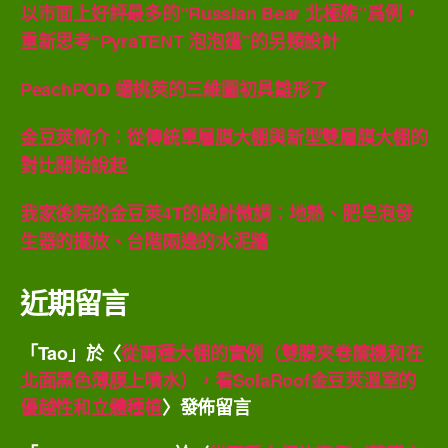
以市面上好評最多的“Russian Bear 北極熊”爲例，
重新思考“PyraTENT 泡泡篷”的另類設計
PeachPOD 蟠桃莢的三維圖初具雛形了
金豆莢簡介：從傳統單層膜大棚與新型雙層膜大棚的
對比開始說起
我家後院的金豆莢4T的設計微調：地熱、肥皂泡發
生器的擺放、台階兩邊的水泥牆
近期留言
「
Tao
」於〈
從兩種大棚的實例（雙膜夾卷簾機和在
北面黑色薄膜上噴水），看SolaRoof金豆莢溫室的
優越性和立體種植
〉發佈留言